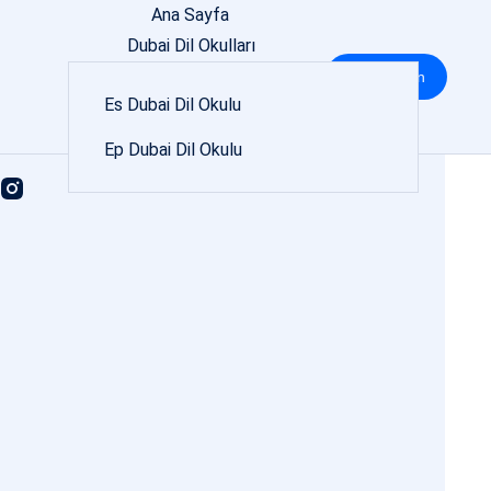
Ana Sayfa
Dubai Dil Okulları
Dubai Dil Okulu Fiyatları
Bize Ulaşın
Es Dubai Dil Okulu
İletişim
Sözleşme
SOSYAL MEDYA
Ep Dubai Dil Okulu