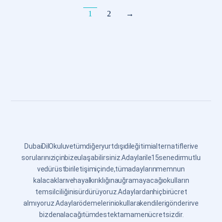
1
2
→
Dubai Dil Okulu ve tüm diğer yurtdışı dil eğitimi alternatifleri ve
sorularınız için bize ulaşabilirsiniz. Adaylar ile 15 senedir mutlu
ve dürüst bir iletişim içinde, tüm adayların memnun
kalacakları ve hayal kırıklığına uğramayacağı okulların
temsilciliğini sürdürüyoruz. Adaylardan hiçbir ücret
almıyoruz. Adaylar ödemelerini okullara kendileri gönderir ve
bizden alacağı tüm destek tamamen ücretsizdir.