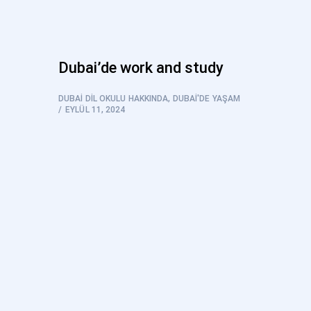
Dubai’de work and study
DUBAI DIL OKULU HAKKINDA
,
DUBAI'DE YAŞAM
EYLÜL 11, 2024