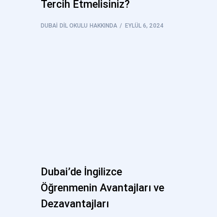
Tercih Etmelisiniz?
DUBAI DIL OKULU HAKKINDA
EYLÜL 6, 2024
Dubai’de İngilizce
Öğrenmenin Avantajları ve
Dezavantajları