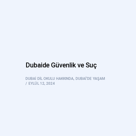
Dubaide Güvenlik ve Suç
DUBAI DIL OKULU HAKKINDA
,
DUBAI'DE YAŞAM
EYLÜL 12, 2024