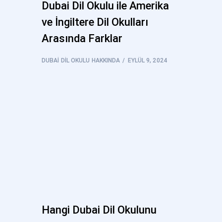
Dubai Dil Okulu ile Amerika
ve İngiltere Dil Okulları
Arasında Farklar
DUBAI DIL OKULU HAKKINDA
EYLÜL 9, 2024
Hangi Dubai Dil Okulunu