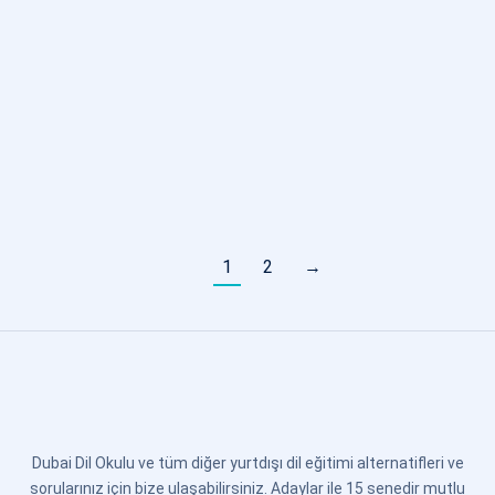
Neon Lights
By
admin
Aralık 21, 2020
Phasellus vel orci vel orci tincidunt interdum. Nunc quis viverra
metus cursus tempor purus et tincidunt.
1
2
→
Dubai Dil Okulu ve tüm diğer yurtdışı dil eğitimi alternatifleri ve
sorularınız için bize ulaşabilirsiniz. Adaylar ile 15 senedir mutlu